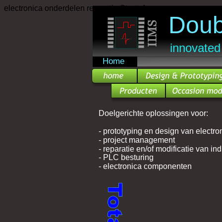
electronica onderdelen reparatie Stentofon
Doub
innovated
Home
Doelgerichte oplossingen voor:
- prototyping en design van electr
- project management
- reparatie en/of modificatie van ind
- PLC besturing
- electronica componenten